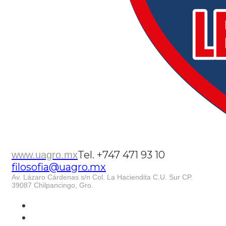
Tel. +747 471 93 10
www.uagro.mx
filosofia@uagro.mx
Av. Lázaro Cárdenas s/n Col. La Haciendita C.U. Sur CP.
39087 Chilpancingo, Gro.