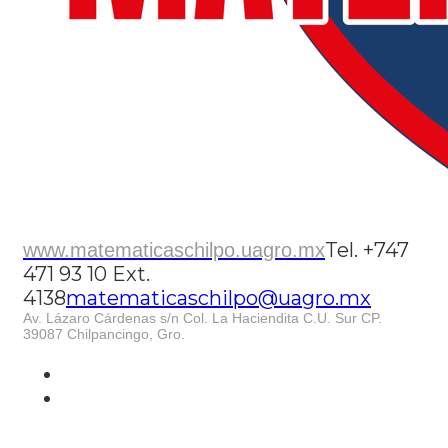
Tel. +747
www.matematicaschilpo.uagro.mx
471 93 10 Ext.
4138
matematicaschilpo@uagro.mx
Av. Lázaro Cárdenas s/n Col. La Haciendita C.U. Sur CP.
39087 Chilpancingo, Gro.