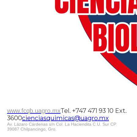
Tel. +747 471 93 10 Ext.
www.fcqb.uagro.mx
3600
cienciasquimicas@uagro.mx
Av. Lázaro Cárdenas s/n Col. La Haciendita C.U. Sur CP.
39087 Chilpancingo, Gro.