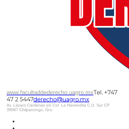
Tel. +747
www.facultaddederecho.uagro.mx
47 2 5447
derecho@uagro.mx
Av. Lázaro Cárdenas s/n Col. La Haciendita C.U. Sur CP.
39087 Chilpancingo, Gro.