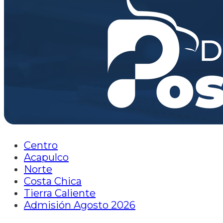
Centro
Acapulco
Norte
Costa Chica
Tierra Caliente
Admisión Agosto 2026