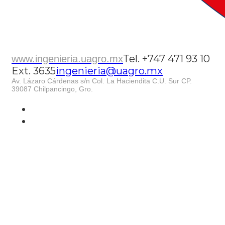
Tel. +747 471 93 10
www.ingenieria.uagro.mx
Ext. 3635
ingenieria@uagro.mx
Av. Lázaro Cárdenas s/n Col. La Haciendita C.U. Sur CP.
39087 Chilpancingo, Gro.