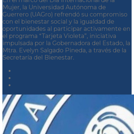
Mujer, la Universidad Autónoma de
Guerrero (UAGro) refrendó su compromiso
con el bienestar social y la igualdad de
oportunidades al participar activamente en
el programa “Tarjeta Violeta”, iniciativa
impulsada por la Gobernadora del Estado, la
Mtra. Evelyn Salgado Pineda, a través de la
Secretaría del Bienestar.