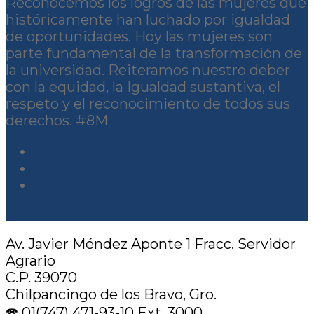
Reconocemos los logros de las mujeres que
históricamente han luchado por igualdad
de oportunidades. Hoy las mujeres son
parte fundamental de la transformación de
la universidad. Reiteramos nuestro deber
con la equidad, la Igualdad sustantiva, el
respeto y el reconocimiento de todos sus
derechos. #8M
Av. Javier Méndez Aponte 1 Fracc. Servidor
Agrario
C.P. 39070
Chilpancingo de los Bravo, Gro.
☎️ 01(747) 471-93-10 Ext. 3000