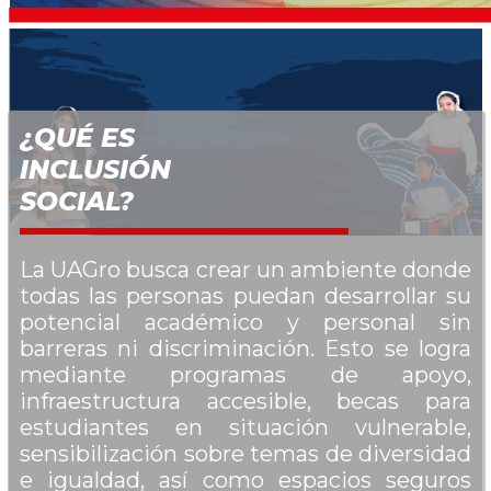
¿QUÉ ES
INCLUSIÓN
SOCIAL?
La UAGro busca crear un ambiente donde
todas las personas puedan desarrollar su
potencial académico y personal sin
barreras ni discriminación. Esto se logra
mediante programas de apoyo,
infraestructura accesible, becas para
estudiantes en situación vulnerable,
sensibilización sobre temas de diversidad
e igualdad, así como espacios seguros