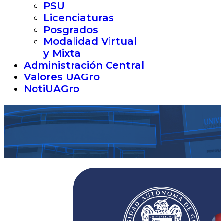
PSU
Licenciaturas
Posgrados
Modalidad Virtual
y Mixta
Administración Central
Valores UAGro
NotiUAGro