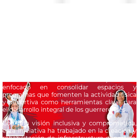
DEPORTES
El Área de Deportes, impulsada desde el
año 2013 bajo la visión del Dr. Javier Saldaña
Almazán, ha sido un pilar fundamental en la
promoción del deporte en el estado de
Guerrero. Desde su creación, se ha
enfocado en consolidar espacios y
programas que fomenten la actividad física
y deportiva como herramientas clave para
el desarrollo integral de los guerrerenses.
Con una visión inclusiva y comprometida,
esta iniciativa ha trabajado en la creación y
rehabilitación de infraestructura deportiva,