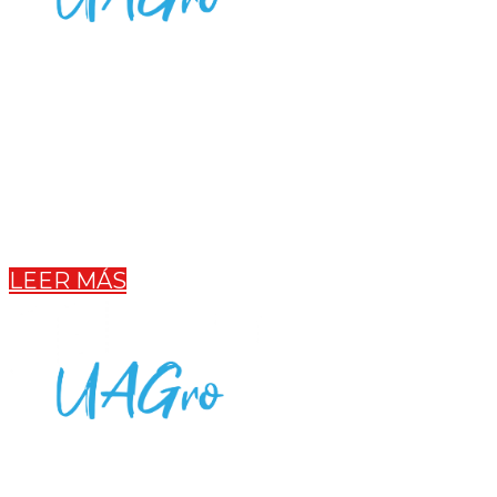
Somos un club de fútbol profesional con sede en
Chilpancingo de los Bravos en el estado de Guerrero.
La escuadra universitaria compite en la Liga TDP
(Tercera División Profesional en México) desde el año
2015, es el equipo oficial de la UAGro. Universidad
Autónoma de Guerrero.
LEER MÁS
Somos un club de fútbol profesional con sede en
Chilpancingo de los Bravos en el estado de Guerrero. La