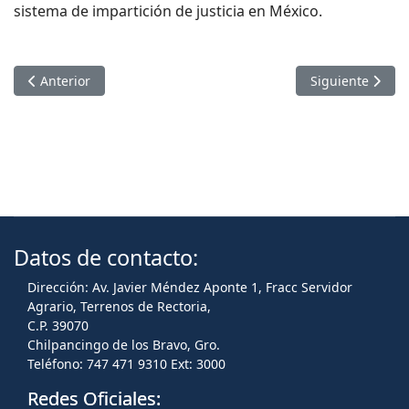
sistema de impartición de justicia en México.
Artículo anterior: LA UAGRO PARTICIPA EN FORO INTERINS
Artículo sigui
Anterior
Siguiente
Datos de contacto:
Dirección: Av. Javier Méndez Aponte 1, Fracc Servidor
Agrario, Terrenos de Rectoria,
C.P. 39070
Chilpancingo de los Bravo, Gro.
Teléfono: 747 471 9310 Ext: 3000
Redes Oficiales: