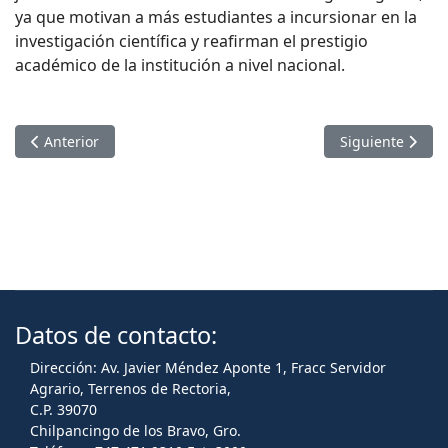
ya que motivan a más estudiantes a incursionar en la
investigación científica y reafirman el prestigio
académico de la institución a nivel nacional.
Artículo anterior: EGRESA LA PRIMERA GENERACIÓN DE LA E
Artículo sigui
Anterior
Siguiente
Datos de contacto:
Dirección: Av. Javier Méndez Aponte 1, Fracc Servidor
Agrario, Terrenos de Rectoria,
C.P. 39070
Chilpancingo de los Bravo, Gro.