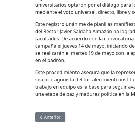
universitarios optaron por el diálogo para 
mediante el voto universal, directo, libre 
Este registro unánime de planillas manifiest
del Rector Javier Saldaña Almazán ha lograd
facultades. De acuerdo con la convocatoria 
campaña el jueves 14 de mayo, iniciando des
se realizarán el martes 19 de mayo con la ape
en el padrón.
Este procedimiento asegura que la represen
sea protagonista del fortalecimiento instit
trabajo en equipo es la base para seguir a
una etapa de paz y madurez política en la 
Artículo anterior: TODO LISTO PARA UNA JO
Anterior