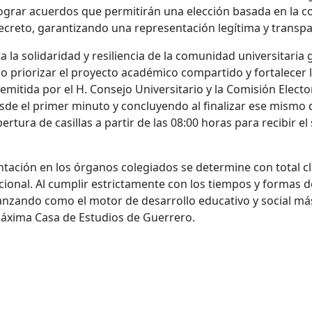
lograr acuerdos que permitirán una elección basada en la c
y secreto, garantizando una representación legítima y transp
a la solidaridad y resiliencia de la comunidad universitari
o priorizar el proyecto académico compartido y fortalecer 
emitida por el H. Consejo Universitario y la Comisión Electo
de el primer minuto y concluyendo al finalizar ese mismo dí
rtura de casillas a partir de las 08:00 horas para recibir el
tación en los órganos colegiados se determine con total c
ucional. Al cumplir estrictamente con los tiempos y formas d
vanzando como el motor de desarrollo educativo y social m
Máxima Casa de Estudios
de Guerrero
.
RNADA ELECTORAL HISTÓRICA: INSTALAN EL 100% DE LAS CASILLAS 