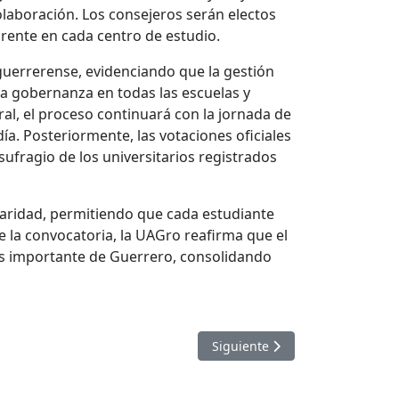
olaboración. Los consejeros serán electos
arente en cada centro de estudio.
a guerrerense, evidenciando que la gestión
la gobernanza en todas las escuelas y
ral, el proceso continuará con la jornada de
a. Posteriormente, las votaciones oficiales
 sufragio de los universitarios registrados
laridad, permitiendo que cada estudiante
e la convocatoria, la UAGro reafirma que el
ás importante de Guerrero, consolidando
EN LA UAGRO
Artículo siguiente: EL H. 
Siguiente