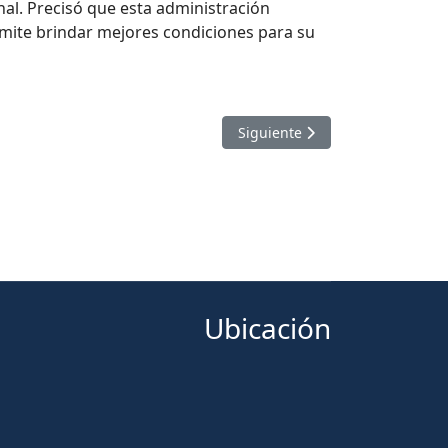
nal. Precisó que esta administración
rmite brindar mejores condiciones para su
Artículo siguiente: LA UAGR
Siguiente
Ubicación