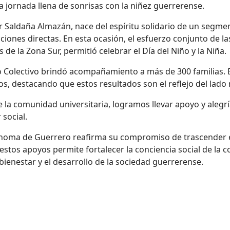
 jornada llena de sonrisas con la niñez guerrerense.
ier Saldaña Almazán, nace del espíritu solidario de un segm
cciones directas. En esta ocasión, el esfuerzo conjunto de 
de la Zona Sur, permitió celebrar el Día del Niño y la Niña.
do Colectivo brindó acompañamiento a más de 300 familias. E
arios, destacando que estos resultados son el reflejo del l
 la comunidad universitaria, logramos llevar apoyo y alegrí
 social.
ónoma de Guerrero reafirma su compromiso de trascender e
 estos apoyos permite fortalecer la
conciencia social
de la c
bienestar y el desarrollo de la sociedad guerrerense.
A LLEVA ALEGRÍA A LA NIÑEZ DE LA OCTAVA REGIÓN DE GUERRERO E