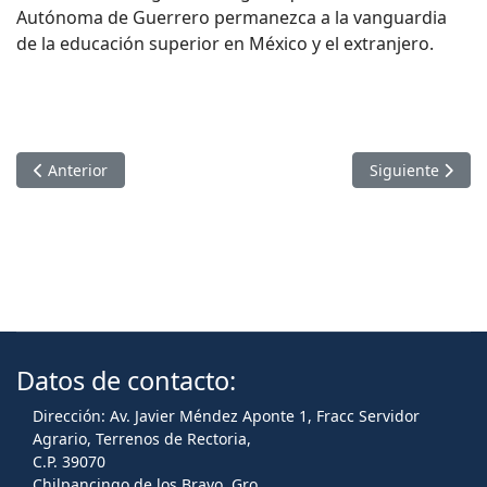
Autónoma de Guerrero permanezca a la vanguardia
de la educación superior en México y el extranjero.
Artículo anterior: ESTUDIANTES DE MOVILIDAD DE LA UAGR
Artículo sigui
Anterior
Siguiente
Datos de contacto:
Dirección: Av. Javier Méndez Aponte 1, Fracc Servidor
Agrario, Terrenos de Rectoria,
C.P. 39070
Chilpancingo de los Bravo, Gro.