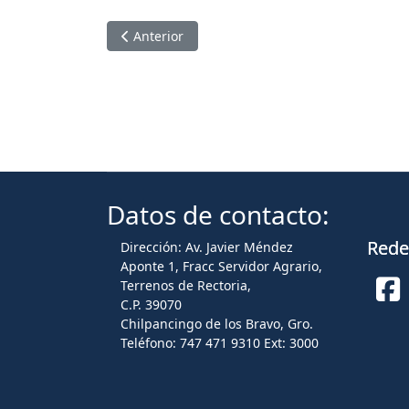
Artículo anterior: NUEVO EDIFICIO Y PRIM
Anterior
Datos de contacto:
Redes
Dirección: Av. Javier Méndez
Aponte 1, Fracc Servidor Agrario,
Terrenos de Rectoria,
C.P. 39070
Fa
Chilpancingo de los Bravo, Gro.
Teléfono: 747 471 9310 Ext: 3000