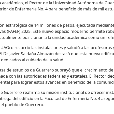
 académico, el Rector de la Universidad Autónoma de Guerre
rior
de Enfermería No. 4 para beneficio de más de mil estud
ión estratégica de 14 millones de pesos, ejecutada mediant
ivas (FAFEF) 2025. Este nuevo espacio moderno permite robus
ctualmente posicionan a la unidad académica como un refe
a UAGro recorrió las instalaciones y saludó a las profesoras
El Dr. Javier Saldaña Almazán destacó que esta nueva edific
dedicados al cuidado de la salud.
casa de estudios
de Guerrero
subrayó que el crecimiento de l
nada con las autoridades federales y estatales. El Rector de
ental para lograr estos avances en beneficio de la comunid
e Guerrero reafirma su misión institucional de ofrecer inst
ntrega del edificio en la Facultad de Enfermería No. 4 aseg
 el
pueblo
de Guerrero.