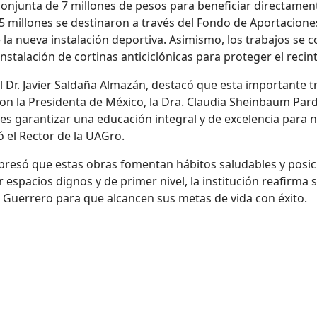
conjunta de 7 millones de pesos para beneficiar directamente
5 millones se destinaron a través del Fondo de Aportaciones
e la nueva instalación deportiva. Asimismo, los trabajos se
instalación de cortinas anticiclónicas para proteger el recint
el Dr. Javier Saldaña Almazán, destacó que esta importante 
con la
Presidenta
de México, la Dra. Claudia Sheinbaum Pardo
 es garantizar una educación integral y de excelencia para 
ó
el Rector de la
UAGro
.
expresó que estas obras fomentan hábitos saludables y posic
 espacios dignos y de primer nivel, la institución reafirm
de Guerrero para que alcancen sus metas de vida con éxito.
 FACULTAD DE PSICOLOGÍA EN ACAPULCO CON INVERSIÓN PÚBLICA 