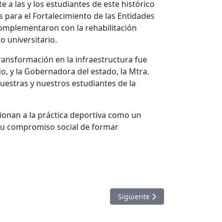
 a las y los estudiantes de este histórico
 para el Fortalecimiento de las Entidades
 complementaron con la rehabilitación
o universitario.
transformación en la infraestructura fue
, y la Gobernadora del estado, la Mtra.
nuestras y nuestros estudiantes de la
ionan a la práctica deportiva como un
a su compromiso social de formar
DE 5 MDP
Artículo siguiente: ENTREGA
Siguiente