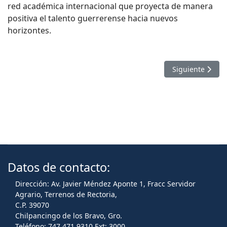
red académica internacional que proyecta de manera
positiva el talento guerrerense hacia nuevos
horizontes.
Artículo sigui
Siguiente
Datos de contacto:
Dirección: Av. Javier Méndez Aponte 1, Fracc Servidor
Agrario, Terrenos de Rectoria,
C.P. 39070
Chilpancingo de los Bravo, Gro.
Teléfono: 747 471 9310 Ext: 3000