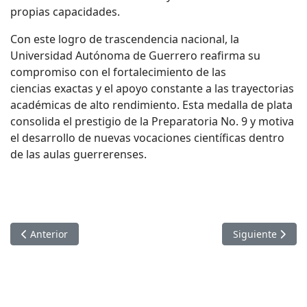
propias capacidades.
Con este logro de trascendencia nacional, la
Universidad Autónoma de Guerrero reafirma su
compromiso con el fortalecimiento de las
ciencias
exactas
y el apoyo constante a las trayectorias
académicas de alto rendimiento. Esta medalla de plata
consolida el prestigio de la Preparatoria No. 9 y motiva
el desarrollo de nuevas vocaciones científicas dentro
de las aulas guerrerenses.
Artículo anterior: TRIUNFAN ESTUDIANTES DE LA UAGRO CO
Artículo sigui
Anterior
Siguiente