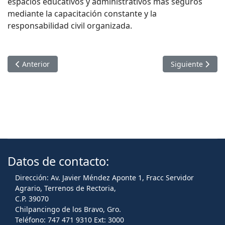
espacios educativos y administrativos más seguros
mediante la capacitación constante y la
responsabilidad civil organizada.
Artículo anterior: PARTICIPACIÓN TOTAL DE LA UAGRO EN
Artículo sigui
Anterior
Siguiente
Datos de contacto:
Dirección: Av. Javier Méndez Aponte 1, Fracc Servidor
Agrario, Terrenos de Rectoria,
C.P. 39070
Chilpancingo de los Bravo, Gro.
Teléfono: 747 471 9310 Ext: 3000