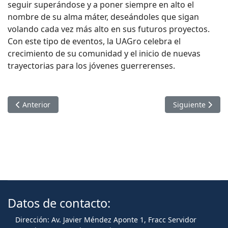
seguir superándose y a poner siempre en alto el
nombre de su alma máter, deseándoles que sigan
volando cada vez más alto en sus futuros proyectos.
Con este tipo de eventos, la UAGro celebra el
crecimiento de su comunidad y el inicio de nuevas
trayectorias para los jóvenes guerrerenses.
Artículo anterior: ESTUDIANTE DE LA PREPARATORIA NO.9 
Artículo sigui
Anterior
Siguiente
Datos de contacto:
Dirección: Av. Javier Méndez Aponte 1, Fracc Servidor