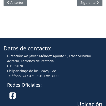
Artículo anterior: LA UAGRO POTENCIA EDUCACIÓN STEAM
Artículo sigu
Anterior
Siguiente
Datos de contacto:
Dirección: Av. Javier Méndez Aponte 1, Fracc Servidor
Agrario, Terrenos de Rectoria,
C.P. 39070
Chilpancingo de los Bravo, Gro.
Teléfono: 747 471 9310 Ext: 3000
Redes Oficiales:
Ubicación
Facebook