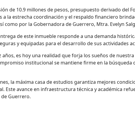
rsión de 10.9 millones de pesos, presupuesto derivado del 
s a la estrecha coordinación y el respaldo financiero brinda
sí como por la
G
obernadora de Guerrero,
Mtra.
Evelyn Sal
 entrega de este inmueble responde a una demanda histórica
eguras y equipadas para el desarrollo de sus actividades a
z años, es hoy una realidad que forja los sueños de nuestra
promiso institucional se mantiene firme en la búsqueda de l
ones, la máxima casa de estudios garantiza mejores condici
tal. Este avance en infraestructura técnica y académica refu
o de
Guerrero
.
 SALDAÑA INFRAESTRUCTURA DE SALUD EN ENFERMERÍA NO. 4 MEDI