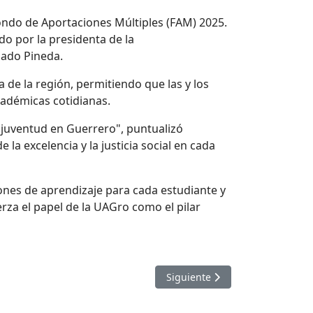
Fondo de Aportaciones Múltiples (FAM) 2025.
do por la presidenta de la
gado Pineda.
 de la región, permitiendo que las y los
cadémicas cotidianas.
 juventud en Guerrero", puntualizó
a excelencia y la justicia social en cada
ones de aprendizaje para cada estudiante y
erza el papel de la UAGro como el pilar
ANTE GESTIÓN ANTE EL GOBIERNO FEDERAL Y ESTATAL
Artículo siguiente: EL RECT
Siguiente