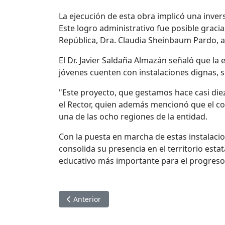
La ejecución de esta obra implicó una inve
Este logro administrativo fue posible gracia
República,
Dra.
Claudia Sheinbaum Pardo, a
El Dr. Javier Saldaña Almazán señaló que la
jóvenes cuenten con instalaciones dignas, s
"Este proyecto, que gestamos hace casi die
el
R
ector, quien además mencionó que el com
una de las
ocho
regiones
de l
a entidad
.
Con la puesta en marcha de estas instalaci
consolida su presencia en el territorio esta
educativo más importante para el progres
Artículo anterior: INAUGURA EL DR. JAVIER
Anterior