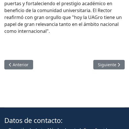
puertas y fortaleciendo el prestigio académico en
beneficio de la comunidad universitaria.
E
l Rector
reafirmó con gran orgullo que "hoy la UAGro tiene un
papel de gran relevancia tanto en el ámbito nacional
como internacional".
Artículo anterior: CELEBRA LA UAGRO GRADUACIÓN DE UNA
Artículo sigui
Anterior
Siguiente
Datos de contacto: