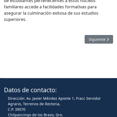
de estudiantes pertenecientes a estos núcleos
familiares accede a facilidades formativas para
asegurar la culminación exitosa de sus estudios
superiores.
Artículo sigui
Siguiente
Datos de contacto:
Dirección: Av. Javier Méndez Aponte 1, Fracc Servidor
Agrario, Terrenos de Rectoria,
C.P. 39070
Chilpancingo de los Bravo, Gro.